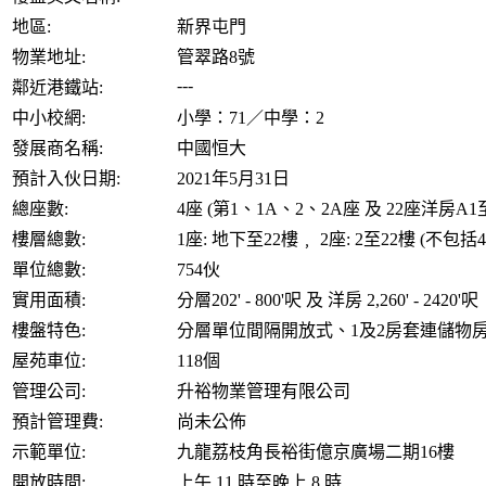
地區:
新界屯門
物業地址:
管翠路8號
---
鄰近港鐵站:
中小校網:
小學：71／中學：2
發展商名稱:
中國恒大
預計入伙日期:
2021年5月31日
總座數:
4座 (第1、1A、2、2A座 及 22座洋房A1
樓層總數:
1座: 地下至22樓﹐ 2座: 2至22樓 (不包括4
單位總數:
754伙
實用面積:
分層202' - 800'呎 及 洋房 2,260' - 2420'呎
樓盤特色:
分層單位間隔開放式、1及2房套連儲物房
屋苑車位:
118個
管理公司:
升裕物業管理有限公司
預計管理費:
尚未公佈
示範單位:
九龍荔枝角長裕街億京廣場二期16樓
開放時間:
上午 11 時至晚上 8 時