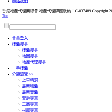
聯絡我們
香港地產代理商總會 地產代理牌照號碼：C-037489
Copyright 2
Top
會員登入
樓盤搜尋
樓盤搜尋
地圖搜尋
地產代理搜尋
一手樓盤
分類瀏覽 >>
上車精選
最新租盤
最新賣盤
套房專頁
工商專頁
村屋專頁