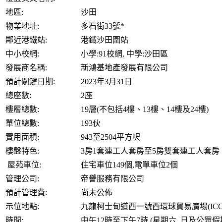
地區:
沙田
物業地址:
多石街33號*
鄰近港鐵站:
港鐵沙田圍站
中小校網:
小學:91校網, 中學:沙田區
發展商名稱:
新鴻基地產發展有限公司
預計關鍵日期:
2023年3月31日
總座數:
2座
樓層總數:
19層(不包括4樓、13樓、14樓及24樓)
單位總數:
193伙
實用面積:
943至2504平方呎
樓盤特色:
3房1套連工人套房至5房雙套連工人套房
屋苑車位:
住宅車位149個,電單車位2個
管理公司:
帝譽服務有限公司
預計管理費:
尚未公佈
示位地點:
九龍柯士甸道西一號西環球貿易廣場(ICC)
時間:
中午12時至下午7時 (星期六, 日及公眾假