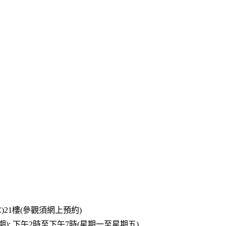
21樓(參觀須網上預約)
期); 下午2時至下午7時(星期一至星期五)