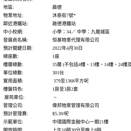
地區:
啟德
物業地址:
沐泰街7號*
鄰近港鐵站:
啟德港鐵站
中小校網:
小學：34／ 中學：九龍城區
發展商名稱:
恒基物業代理有限公司
預計關鍵日期:
2022年4月30日
總座數:
1座
樓層總數:
35層 (不包括4樓、13樓、14樓、24樓及
單位總數:
301伙
實用面積:
379至1368平方呎
樓盤特色:
1房至3房2套
--
屋苑車位:
管理公司:
偉邦物業管理有限公司
預計管理費:
$5.39/呎
示範單位:
中環國際金融中心一期21樓
開放時間:
上午10時30分至晚上8時