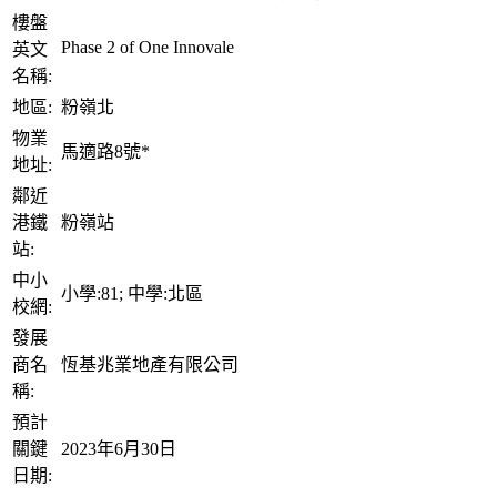
樓盤
Phase 2 of One Innovale
英文
名稱:
地區:
粉嶺北
物業
馬適路8號*
地址:
鄰近
港鐵
粉嶺站
站:
中小
小學:81; 中學:北區
校網:
發展
商名
恆基兆業地產有限公司
稱:
預計
關鍵
2023年6月30日
日期: