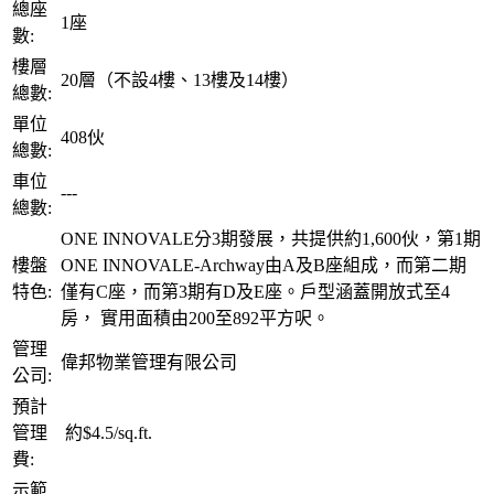
總座
1座
數:
樓層
20層（不設4樓、13樓及14樓）
總數:
單位
408伙
總數:
車位
---
總數:
ONE INNOVALE分3期發展，共提供約1,600伙，第1期
樓盤
ONE INNOVALE-Archway由A及B座組成，而第二期
特色:
僅有C座，而第3期有D及E座。戶型涵蓋開放式至4
房， 實用面積由200至892平方呎。
管理
偉邦物業管理有限公司
公司:
預計
管理
約$4.5/sq.ft.
費:
示範