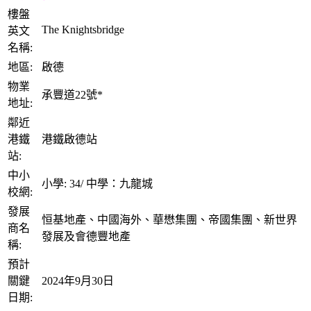
樓盤
The Knightsbridge
英文
名稱:
地區:
啟德
物業
承豐道22號*
地址:
鄰近
港鐵
港鐵啟德站
站:
中小
小學: 34/ 中學：九龍城
校網:
發展
恒基地產、中國海外、華懋集團、帝國集團、新世界
商名
發展及會德豐地產
稱:
預計
關鍵
2024年9月30日
日期: