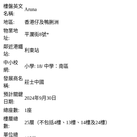
樓盤英文
Aruna
名稱:
地區:
香港仔及鴨脷洲
物業地
平瀾街8號*
址:
鄰近港鐵
利東站
站:
中小校
小學: 18/ 中學：南區
網:
發展商名
莊士中國
稱:
預計關鍵
2024年9月30日
日期:
總座數:
1座
樓層總
25層（不包括4樓、13樓、14樓及24樓）
數:
單位總