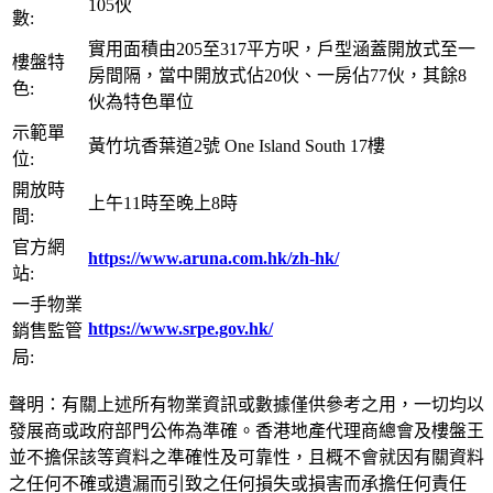
105伙
數:
實用面積由205至317平方呎，戶型涵蓋開放式至一
樓盤特
房間隔，當中開放式佔20伙、一房佔77伙，其餘8
色:
伙為特色單位
示範單
黃竹坑香葉道2號 One Island South 17樓
位:
開放時
上午11時至晚上8時
間:
官方網
https://www.aruna.com.hk/zh-hk/
站:
一手物業
https://www.srpe.gov.hk/
銷售監管
局:
聲明：有關上述所有物業資訊或數據僅供參考之用，一切均以
發展商或政府部門公佈為準確。香港地產代理商總會及樓盤王
並不擔保該等資料之準確性及可靠性，且概不會就因有關資料
之任何不確或遺漏而引致之任何損失或損害而承擔任何責任