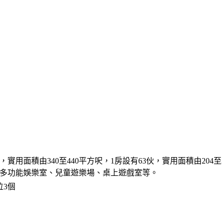
用面積由340至440平方呎，1房設有63伙，實用面積由204至310
多功能娛樂室、兒童遊樂場、桌上遊戲室等。
位3個