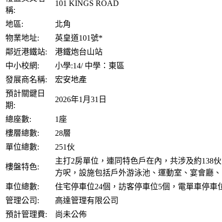
101 KINGS ROAD
稱:
地區:
北角
物業地址:
英皇道101號*
鄰近港鐵站:
港鐵炮台山站
中小校網:
小學:14/ 中學：東區
發展商名稱:
宏安地產
預計關鍵日
2026年1月31日
期:
總座數:
1座
樓層總數:
28層
單位總數:
251伙
主打2房單位，連同特色戶在內，共涉及約138伙，實
樓盤特色:
方呎，設施包括戶外游泳池、運動室、宴會廳、
車位總數:
住宅停車位24個，訪客停車位5個，電單車停車
管理公司:
高達管理有限公司
預計管理費:
尚未公佈