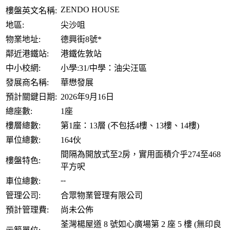
ZENDO HOUSE
樓盤英文名稱:
地區:
尖沙咀
物業地址:
德興街8號*
鄰近港鐵站:
港鐵佐敦站
中小校網:
小學:31/中學：油尖汪區
發展商名稱:
華懋發展
預計關鍵日期:
2026年9月16日
總座數:
1座
樓層總數:
第1座：13層 (不包括4樓、13樓、14樓)
單位總數:
164伙
間隔為開放式至2房，實用面積介乎274至468
樓盤特色:
平方呎
--
車位總數:
管理公司:
合眾物業管理有限公司
預計管理費:
尚未公佈
荃灣楊屋道 8 號如心廣場第 2 座 5 樓 (無印良