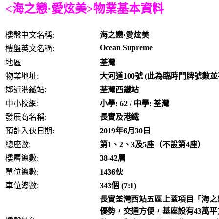
<海之戀·愛炫美>物業基本資料
樓盤中文名稱:
海之戀·愛炫美
Ocean Supreme
樓盤英文名稱:
地區:
荃灣
物業地址:
大河道100號 (此為臨時門牌號數
鄰近港鐵站:
荃灣西鐵站
中小校網:
小學: 62 / 中學: 荃灣
發展商名稱:
長實及港鐵
預計入伙日期:
2019年6月30日
總座數:
第1、2、3及5座（不設第4座）
樓層總數:
38-42層
單位總數:
1436伙
車位總數:
343個 (7:1)
長實荃灣西站五區上蓋項目「海之
優勢，交通方便，基座設有43萬