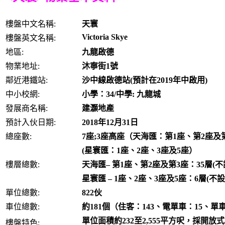
樓盤中文名稱:
天寰
Victoria Skye
樓盤英文名稱:
地區:
九龍啟德
物業地址:
沐寧街1號
鄰近港鐵站:
沙中線啟德站(預計在2019年中啟用)
中小校網:
小學：34/中學: 九龍城
發展商名稱:
建灝地產
預計入伙日期:
2018年12月31日
總座數:
7座;3座高座（天海匯：第1座、第2座及
(星寰匯：1座、2座、3座及5座）
樓層總數:
天海匯– 第1座、第2座及第3座：35層(不
星寰匯 – 1座、2座、3座及5座：6層(不設
單位總數:
822伙
車位總數:
約181個（住客：143、電單車：15、單車
單位面積約232至2,555平方呎，採
樓盤特色: