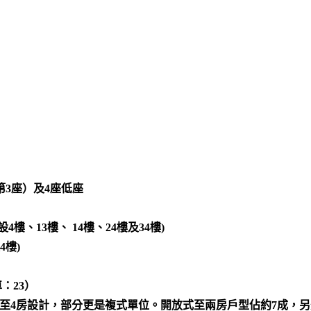
第3座）及4座低座
設4樓、13樓、
14樓、24樓及34樓)
4樓)
：23）
開放式至4房設計，部分更是複式單位。開放式至兩房戶型佔約7成，另