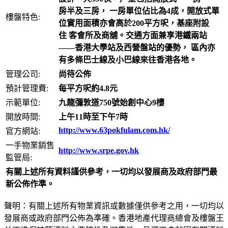
房半及三房，
一房單位佔比為4成，開放式單
樓盤特色:
位實用面積亦會高於200平方呎，基座附設
住
客會所及商舖。交通方面兼享港鐵兩站
——香港大學站及西營盤站的優勢，
區內亦
有多條巴士線及小巴線來往香港各地。
管理公司:
尚待公佈
預計管理費:
每平方呎約4.8元
示範單位:
九龍彌敦道750號始創中心9樓
開放時間:
上午11時至下午7時
http://www.63pokfulam.com.hk/
官方網站:
一手物業銷售
http://www.srpe.gov.hk
監管局:
有關上述所有資料謹供參考，一切均以發展商及政府部門最
新公佈作準。
聲明：有關上述所有物業資訊或數據僅供參考之用，一切均以
發展商或政府部門公佈為準確。香港地產代理商總會及樓盤王