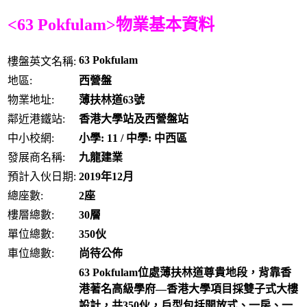
<63 Pokfulam>物業基本資料
63 Pokfulam
樓盤英文名稱:
地區:
西營盤
物業地址:
薄扶林道63號
鄰近港鐵站:
香港大學站及西營盤站
中小校網:
小學: 11 / 中學: 中西區
發展商名稱:
九龍建業
預計入伙日期:
2019年12月
總座數:
2座
樓層總數:
30層
單位總數:
350伙
車位總數:
尚待公佈
63 Pokfulam位處薄扶林道尊貴地段，背靠香
港著名高級學府—香港大學項
目採雙子式大樓
設計，共350伙，戶型包括開放式、一房、一