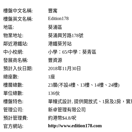
樓盤中文名稱:
豐寓
Edition178
樓盤英文名稱:
地區:
葵涌區
物業地址:
葵涌興芳路178號
鄰近港鐵站:
港鐵葵芳站
中小校網:
小學：65/中學：葵青區
發展商名稱:
豐資源
預計入伙日期:
2018年11月30日
總座數:
1座
樓層總數:
23層(不設4樓、13樓、14樓、24樓)
單位總數:
136伙
樓盤特色:
單幢式設計, 提供開放式、1房及2房，實
管理公司:
新卓管理有限公司
預計管理費:
約港幣$4.8/呎
http://www.edition178.com
官方網站: