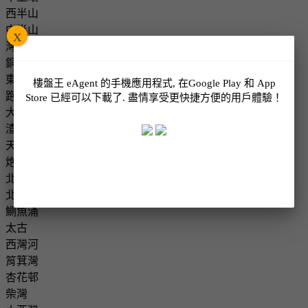
西半山
中半山
x
灣仔
銅鑼灣
東半山
樓盤王 eAgent 的手機應用程式, 在Google Play 和 App
跑馬地
Store 已經可以下載了. 盡情享受更快捷方便的用戶體驗！
大坑
渣甸山
天后
炮台山
北角
北角半山/ 寶馬山
鰂魚涌
太古
西灣河
筲箕灣
杏花邨
柴灣