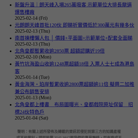
新盤升溫｜朗天峰入場265萬吸客 示範單位大排長龍逼
爆售樓廠
2025-02-14 (Fri)
元朗朗天峰首批120伙 即睇折實價低於300萬元有幾多伙
2025-02-13 (Thu)
南首揀樓懶人包 │ 價錢+平面圖+示範單位+配套全面睇
2025-02-13 (Thu)
北角皇都暫累收逾2850票 超額認購近19倍
2025-02-10 (Mon)
黃竹坑海盈山收逾1248票超額18倍 入票人士七成為港島
客
2025-01-14 (Tue)
黃金海灣‧珀岸暫累收逾2800票超額逾11倍 擬周二加推
兼公布銷售安排
2025-01-13 (Mon)
北角皇都上樓書 布局圖曝光、皇都戲院原址保留 招
標24伙特色戶
2025-01-04 (Sat)
聲明：有關上述所發佈及轉載的資訊若侵犯到第三方的知識產權