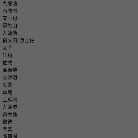
九龍站
石硤尾
又一村
畢架山
九龍塘
何文田/ 京士柏
太子
旺角
佐敦
油麻地
尖沙咀
紅磡
黃埔
土瓜灣
九龍城
黃大仙
啟德
樂富
新蒲崗