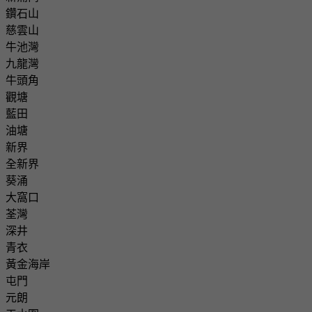
鑽石山
慈雲山
牛池灣
九龍灣
牛頭角
觀塘
藍田
油塘
新界
全新界
葵涌
大窩口
荃灣
深井
青衣
黃金海岸
屯門
元朗