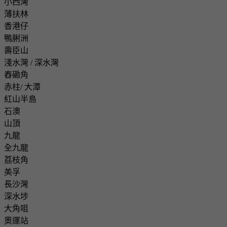
小西灣
薄扶林
香港仔
鴨脷洲
壽臣山
淺水灣 / 深水灣
舂磡角
赤柱/ 大潭
紅山半島
石澳
山頂
九龍
全九龍
荔枝角
美孚
長沙灣
深水埗
大角咀
奧運站