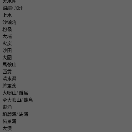
天水圍
錦繡/ 加州
上水
沙頭角
粉嶺
大埔
火炭
沙田
大圍
馬鞍山
西貢
清水灣
將軍澳
大嶼山/ 離島
全大嶼山/ 離島
東涌
珀麗灣/ 馬灣
愉景灣
大澳