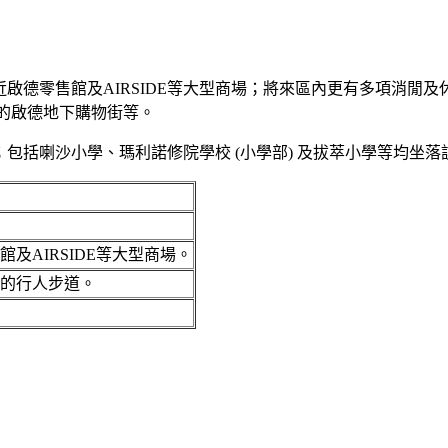
德零售館及AIRSIDE等大型商場；將來區內更有多項消閒及
里的啟德地下購物街等。
；包括喇沙小學、瑪利諾修院學校 (小學部) 及拔萃小學等均坐
及AIRSIDE等大型商場。
的行人步道。