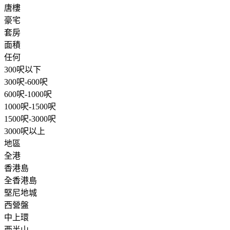
唐樓
豪宅
套房
面積
任何
300呎以下
300呎-600呎
600呎-1000呎
1000呎-1500呎
1500呎-3000呎
3000呎以上
地區
全港
香港島
全香港島
堅尼地城
西營盤
中上環
西半山