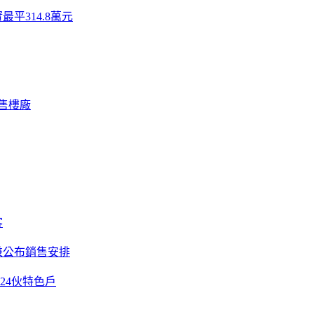
實最平314.8萬元
售樓廠
客
兼公布銷售安排
24伙特色戶