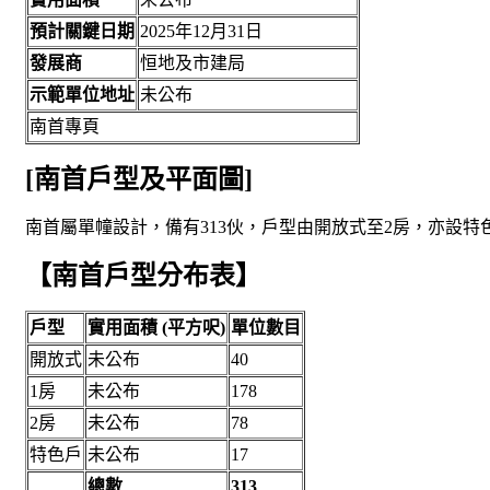
預計關鍵日期
2025年12月31日
發展商
恒地及市建局
示範單位地址
未公布
南首專頁
[南首戶型及平面圖]
南首屬單幢設計，備有313伙，戶型由開放式至2房，亦設特色戶
【南首戶型分布表】
戶型
實用面積 (平方呎)
單位數目
開放式
未公布
40
1房
未公布
178
2房
未公布
78
特色戶
未公布
17
總數
313