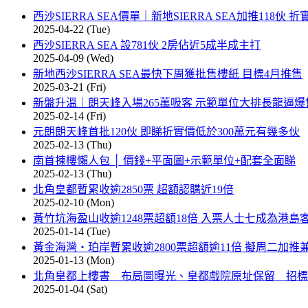
西沙SIERRA SEA價單｜新地SIERRA SEA加推118伙 折
2025-04-22 (Tue)
西沙SIERRA SEA 設781伙 2房佔近5成半成主打
2025-04-09 (Wed)
新地西沙SIERRA SEA最快下周獲批售樓紙 目標4月推售
2025-03-21 (Fri)
新盤升溫｜朗天峰入場265萬吸客 示範單位大排長龍逼爆
2025-02-14 (Fri)
元朗朗天峰首批120伙 即睇折實價低於300萬元有幾多伙
2025-02-13 (Thu)
南首揀樓懶人包 │ 價錢+平面圖+示範單位+配套全面睇
2025-02-13 (Thu)
北角皇都暫累收逾2850票 超額認購近19倍
2025-02-10 (Mon)
黃竹坑海盈山收逾1248票超額18倍 入票人士七成為港島
2025-01-14 (Tue)
黃金海灣‧珀岸暫累收逾2800票超額逾11倍 擬周二加推
2025-01-13 (Mon)
北角皇都上樓書 布局圖曝光、皇都戲院原址保留 招標
2025-01-04 (Sat)