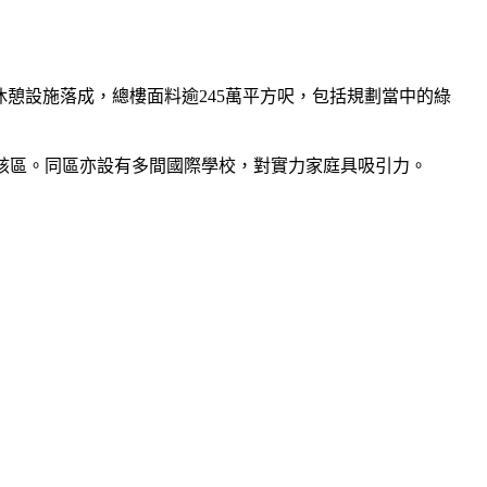
休憩設施落成，總樓面料逾245萬平方呎，包括規劃當中的綠
落該區。同區亦設有多間國際學校，對實力家庭具吸引力。