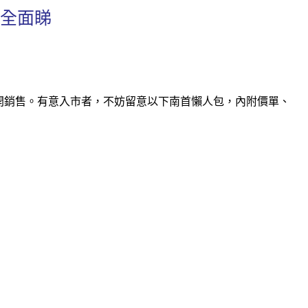
套全面睇
樓書及展開銷售。有意入市者，不妨留意以下南首懶人包，內附價單、