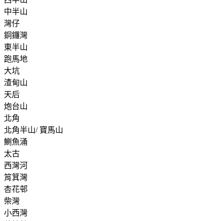
中半山
灣仔
銅鑼灣
東半山
跑馬地
大坑
渣甸山
天后
炮台山
北角
北角半山/ 寶馬山
鰂魚涌
太古
西灣河
筲箕灣
杏花邨
柴灣
小西灣