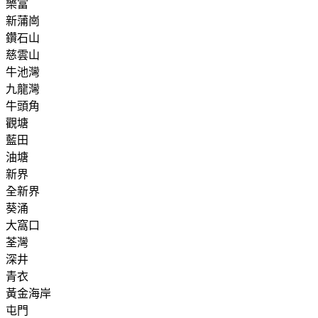
樂富
新蒲崗
鑽石山
慈雲山
牛池灣
九龍灣
牛頭角
觀塘
藍田
油塘
新界
全新界
葵涌
大窩口
荃灣
深井
青衣
黃金海岸
屯門