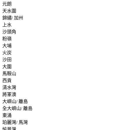
元朗
天水圍
錦繡/ 加州
上水
沙頭角
粉嶺
大埔
火炭
沙田
大圍
馬鞍山
西貢
清水灣
將軍澳
大嶼山/ 離島
全大嶼山/ 離島
東涌
珀麗灣/ 馬灣
愉景灣