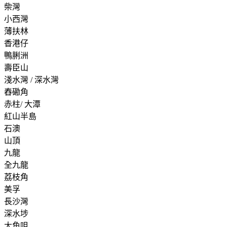
柴灣
小西灣
薄扶林
香港仔
鴨脷洲
壽臣山
淺水灣 / 深水灣
舂磡角
赤柱/ 大潭
紅山半島
石澳
山頂
九龍
全九龍
荔枝角
美孚
長沙灣
深水埗
大角咀