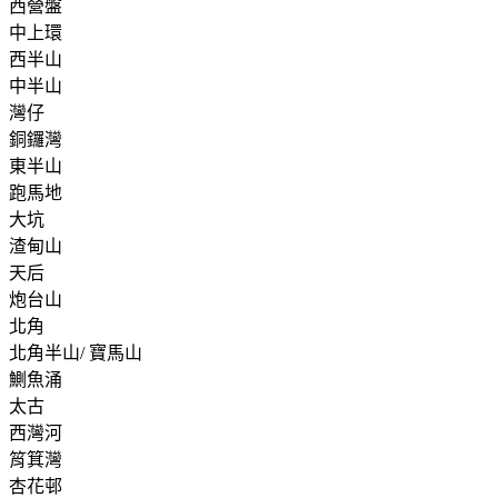
西營盤
中上環
西半山
中半山
灣仔
銅鑼灣
東半山
跑馬地
大坑
渣甸山
天后
炮台山
北角
北角半山/ 寶馬山
鰂魚涌
太古
西灣河
筲箕灣
杏花邨