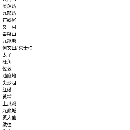
奧運站
九龍站
石硤尾
又一村
畢架山
九龍塘
何文田/ 京士柏
太子
旺角
佐敦
油麻地
尖沙咀
紅磡
黃埔
土瓜灣
九龍城
黃大仙
啟德