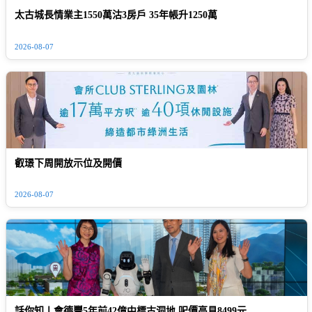
太古城長情業主1550萬沽3房戶 35年帳升1250萬
2026-08-07
叡璟下周開放示位及開價
2026-08-07
話你知丨會德豐5年前42億中標古洞地 呎價高見8499元