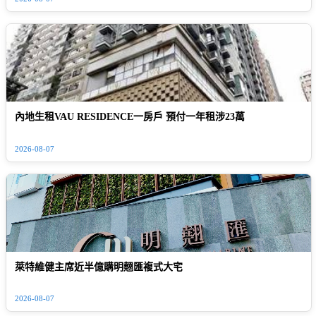
內地生租VAU RESIDENCE一房戶 預付一年租涉23萬
2026-08-07
萊特維健主席近半億購明翹匯複式大宅
2026-08-07