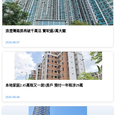
浪澄灣兩房再破千萬沽 實呎逼2萬大關
2026-08-07
本地家庭2.45萬租又一居1房戶 預付一年租涉29萬
2026-08-06