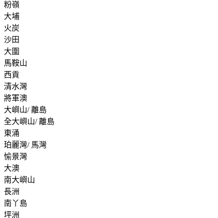
粉嶺
大埔
火炭
沙田
大圍
馬鞍山
西貢
清水灣
將軍澳
大嶼山/ 離島
全大嶼山/ 離島
東涌
珀麗灣/ 馬灣
愉景灣
大澳
南大嶼山
長洲
南丫島
坪洲