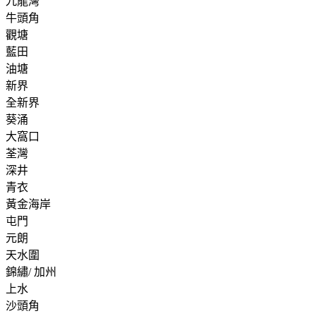
九龍灣
牛頭角
觀塘
藍田
油塘
新界
全新界
葵涌
大窩口
荃灣
深井
青衣
黃金海岸
屯門
元朗
天水圍
錦繡/ 加州
上水
沙頭角