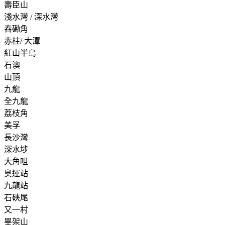
壽臣山
淺水灣 / 深水灣
舂磡角
赤柱/ 大潭
紅山半島
石澳
山頂
九龍
全九龍
荔枝角
美孚
長沙灣
深水埗
大角咀
奧運站
九龍站
石硤尾
又一村
畢架山