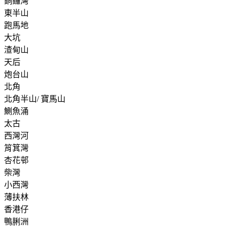
銅鑼灣
東半山
跑馬地
大坑
渣甸山
天后
炮台山
北角
北角半山/ 寶馬山
鰂魚涌
太古
西灣河
筲箕灣
杏花邨
柴灣
小西灣
薄扶林
香港仔
鴨脷洲